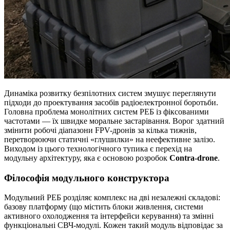
Динаміка розвитку безпілотних систем змушує переглянути
підходи до проектування засобів радіоелектронної боротьби.
Головна проблема монолітних систем РЕБ із фіксованими
частотами — їх швидке моральне застарівання. Ворог здатний
змінити робочі діапазони FPV-дронів за кілька тижнів,
перетворюючи статичні «глушилки» на неефективне залізо.
Виходом із цього технологічного тупика є перехід на
модульну архітектуру, яка є основою розробок
Contra-drone
.
Філософія модульного конструктора
Модульний РЕБ розділяє комплекс на дві незалежні складові:
базову платформу (що містить блоки живлення, системи
активного охолодження та інтерфейси керування) та змінні
функціональні СВЧ-модулі. Кожен такий модуль відповідає за