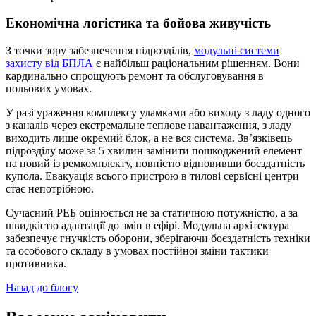
Економічна логістика та бойова живучість
З точки зору забезпечення підрозділів,
модульні системи
захисту від БПЛА
є найбільш раціональним рішенням. Вони
кардинально спрощують ремонт та обслуговування в
польових умовах.
У разі ураження комплексу уламками або виходу з ладу одного
з каналів через екстремальне теплове навантаження, з ладу
виходить лише окремий блок, а не вся система. Зв’язківець
підрозділу може за 5 хвилин замінити пошкоджений елемент
на новий із ремкомплекту, повністю відновивши боєздатність
купола. Евакуація всього пристрою в тилові сервісні центри
стає непотрібною.
Сучасний РЕБ оцінюється не за статичною потужністю, а за
швидкістю адаптації до змін в ефірі. Модульна архітектура
забезпечує гнучкість оборони, зберігаючи боєздатність техніки
та особового складу в умовах постійної зміни тактики
противника.
Назад до блогу