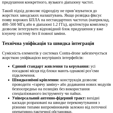
придушення конкретного, вузького діапазону частот.
Такий підхід дозволяє підрозділу не прив’язуватися до
жорстких заводських налаштувань. Якщо розвідка фіксує
появу ворожих БПЛА на нестандартних частотах (наприклад,
400–500 МГц або в діапазоні 1.2 ГГц), архітектура комплексу
дозволяє інтегрувати відповідний блок придушення у вже
існуючу систему без її повної заміни.
Технічна уніфікація та швидка інтеграція
Сумісність елементів у системах Contra-drone забезпечується
жорсткою уніфікацією внутрішніх інтерфейсів:
Єдиний стандарт живлення та керування:
усі
посадкові місця під блоки мають однакові роз’єми
підключення.
Швидкознімні кріплення:
конструкція дозволяє
проводити «гарячу заміну» або додавання нових модулів
безпосередньо на позиціях без використання
спеціалізованого інструменту чи пайки.
Універсальний антенно-фідерний тракт:
вихідні
каскади розраховані на швидке перекомутування з
різними типами випромінювачів залежно від поточної
оперативно-тактичної обстановки.