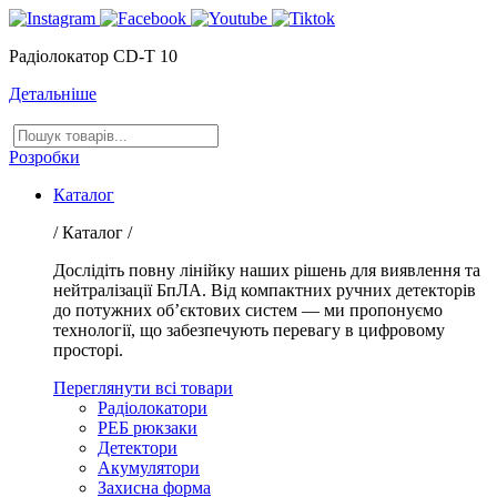
Радіолокатор CD-T 10
Детальніше
Пошук
товарів
Розробки
Каталог
/ Каталог /
Дослідіть повну лінійку наших рішень для виявлення та
нейтралізації БпЛА. Від компактних ручних детекторів
до потужних об’єктових систем — ми пропонуємо
технології, що забезпечують перевагу в цифровому
просторі.
Переглянути всі товари
Радіолокатори
РЕБ рюкзаки
Детектори
Акумулятори
Захисна форма