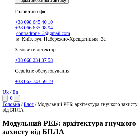
Форма зворотного зв’язку
Головний офіс
+38 098 645 40 10
+38 066 635 08 94
contradrone13@gmail.com
м. Київ, вул. Набережно-Хрещатицька, 3а
Замовити детектор
+38 068 234 37 58
Сервісне обслуговування
+38 063 743 59 19
Uk
/
En
0
Головна
/
Блог
/
Модульний РЕБ: архітектура гнучкого захисту
від БПЛА
Модульний РЕБ: архітектура гнучкого
захисту від БПЛА