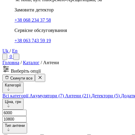
Замовити детектор
+38 068 234 37 58
Сервісне обслуговування
+38 063 743 59 19
Uk
/
En
0
Головна
/
Каталог
/
Антени
Виберіть опції
Скинути все
Категорії
Всі категорії
Акумулятори
(7)
Антени
(21)
Детектори
(5)
Додатк
Ціна, грн
Тип антени