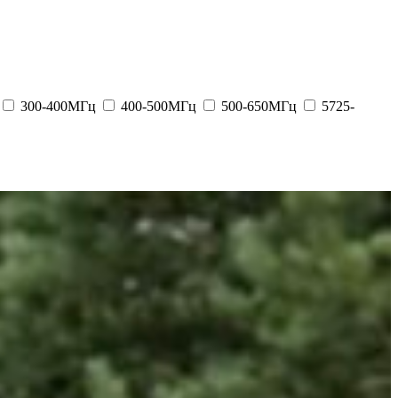
300-400МГц
400-500МГц
500-650МГц
5725-