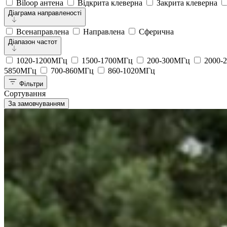
Biloop антена
Відкрита клеверна
Закрита клеверна
Діаграма направленості
Всенаправлена
Направлена
Сферична
Діапазон частот
1020-1200МГц
1500-1700МГц
200-300МГц
2000-
5850МГц
700-860МГц
860-1020МГц
Фільтри
Сортування
За замовчуванням