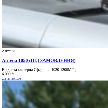
Антени
Антена 1050 (ПІД ЗАМОВЛЕННЯ)
Відкрита клеверна
Сферична
1020-1200МГц
6 000
₴
Детальніше