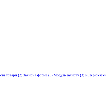
ові товари
(2)
Захисна форма
(3)
Модуль захисту
(3)
РЕБ рюкзак