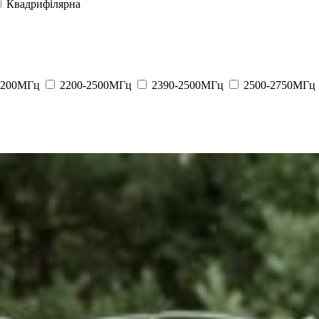
Квадрифілярна
2200МГц
2200-2500МГц
2390-2500МГц
2500-2750МГц