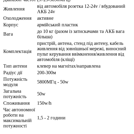
від автомобіля розетка 12-24v / вбудований
Живлення
АКБ 24v
Охолодження
активне
Корпус
армійський пластик
до 10 кг (разом із затискачами та АКБ вага
Вага
більша)
пристрій, антена, стенд під антену, кабель
живлення від зовнішньої мережі, виносний
Комплектація
пульт керування ввімкнення/живлення від
автомобіля (кліщі)
Тип антени
клевер на магнітах/направлена
Радіус дії
200-300м
Потужність
5800МГц - 50w
модуля
Загальна
50w
потужність
Споживання
150w/h
Час автономної
роботи на
1,5 - 2 години
максимальній
потужності