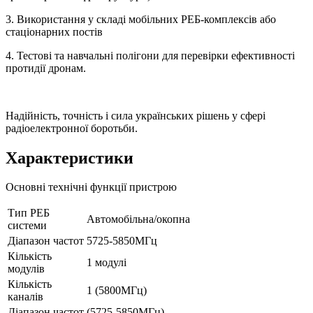
3. Використання у складі мобільних РЕБ-комплексів або
стаціонарних постів
4. Тестові та навчальні полігони для перевірки ефективності
протидії дронам.
Надійність, точність і сила українських рішень у сфері
радіоелектронної боротьби.
Характеристики
Основні технічні функції пристрою
Тип РЕБ
Автомобільна/окопна
системи
Діапазон частот
5725-5850МГц
Кількість
1 модулі
модулів
Кількість
1 (5800МГц)
каналів
Діапазон частот
(5725-5850МГц)