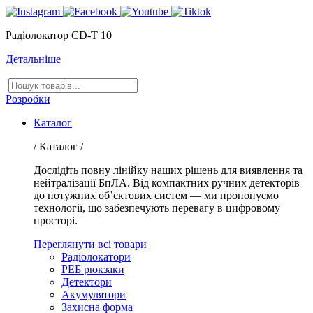
Радіолокатор CD-T 10
Детальніше
Пошук
товарів
Розробки
Каталог
/ Каталог /
Дослідіть повну лінійку наших рішень для виявлення та
нейтралізації БпЛА. Від компактних ручних детекторів
до потужних об’єктових систем — ми пропонуємо
технології, що забезпечують перевагу в цифровому
просторі.
Переглянути всі товари
Радіолокатори
РЕБ рюкзаки
Детектори
Акумулятори
Захисна форма