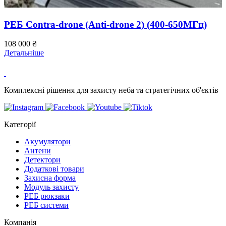
РЕБ Contra-drone (Anti-drone 2) (400-650МГц)
108 000
₴
Детальніше
3
Д
Комплексні рішення для захисту неба та стратегічних об'єктів
Категорії
Акумулятори
Антени
Детектори
Додаткові товари
Захисна форма
Модуль захисту
РЕБ рюкзаки
РЕБ системи
Компанія