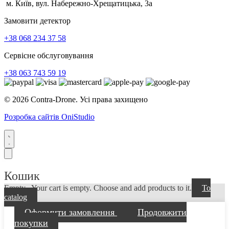
м. Київ, вул. Набережно-Хрещатицька, 3а
Замовити детектор
+38 068 234 37 58
Сервісне обслуговування
+38 063 743 59 19
© 2026 Contra-Drone. Усі права захищено
Розробка сайтів OniStudio
Кошик
Empty...
Your cart is empty. Choose and add products to it.
To
catalog
Оформити замовлення
Продовжити
покупки