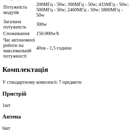
200МГц - 50w; 300МГц - 50w; 433МГц - 50w;
Потужність
500МГц - 50w; 2400МГц - 50w; 5800МГц -
модулів
50w
Загальна
300w
потужність
Споживання
150-900w/h
Час автономної
роботи на
40хв - 1,5 години
максимальній
потужності
Комплектація
У стандартному комплекті: 7 предмети
Пристрій
1шт
Антена
6шт