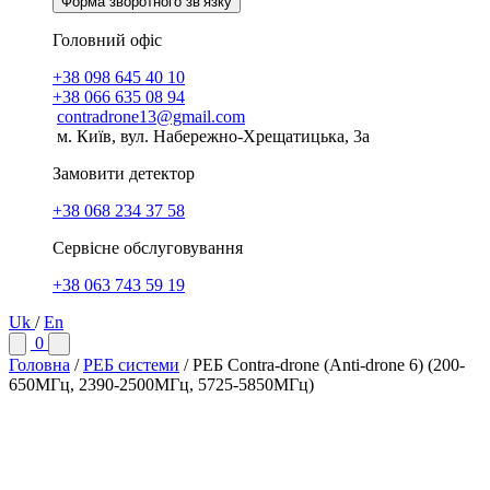
Форма зворотного зв’язку
Головний офіс
+38 098 645 40 10
+38 066 635 08 94
contradrone13@gmail.com
м. Київ, вул. Набережно-Хрещатицька, 3а
Замовити детектор
+38 068 234 37 58
Сервісне обслуговування
+38 063 743 59 19
Uk
/
En
0
Головна
/
РЕБ системи
/
РЕБ Contra-drone (Anti-drone 6) (200-
650МГц, 2390-2500МГц, 5725-5850МГц)