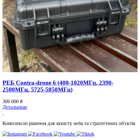
РЕБ Contra-drone 6 (400-1020МГц, 2390-
2500МГц, 5725-5850МГц)
306 000
₴
5
Детальніше
Д
Комплексні рішення для захисту неба та стратегічних об'єктів