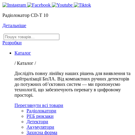
Радіолокатор CD-T 10
Детальніше
Пошук
товарів
Розробки
Каталог
/ Каталог /
Дослідіть повну лінійку наших рішень для виявлення та
нейтралізації БпЛА. Від компактних ручних детекторів
до потужних об’єктових систем — ми пропонуємо
технології, що забезпечують перевагу в цифровому
просторі.
Переглянути всі товари
Радіолокатори
РЕБ рюкзаки
Детектори
Акумулятори
Захисна форма