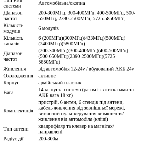
Тип РЕБ
Автомобільна/окопна
системи
Діапазон
200-300МГц, 300-400МГц, 400-500МГц, 500-
частот
650МГц, 2390-2500МГц, 5725-5850МГц
Кількість
6 модулів
модулів
Кількість
6 (200МГц)(300МГц)(433МГц)(500МГц)
каналів
(2400МГц)(5800МГц)
(200-300МГц)(300-400МГц)(400-500МГц)
Діапазон
(500-650МГц)(2390-2500МГц)(5725-
частот
5850МГц)
Живлення
від автомобіля 12-24v / вбудований АКБ 24v
Охолодження
активне
Корпус
армійський пластик
14 кг пуста система (разом із затискачами та
Вага
АКБ вага 18 кг)
пристрій, 6 антен, 6 стендів під антени,
кабель живлення від зовнішньої мережі,
Комплектація
виносний пульт керування ввімкнення/
живлення від автомобіля (кліщі)
квадрифіляр та клевер на магнітах/
Тип антени
направлені
Радіус дії
200-300м