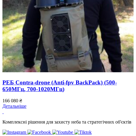
РЕБ Contra-drone (Anti-fpv BackPack) (500-
650МГц, 700-1020МГц)
166 080
₴
2
Детальніше
Д
Комплексні рішення для захисту неба та стратегічних об'єктів