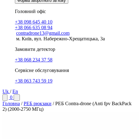
Форма зворотного зв’язку
Головний офіс
+38 098 645 40 10
+38 066 635 08 94
contradrone13@gmail.com
м. Київ, вул. Набережно-Хрещатицька, 3а
Замовити детектор
+38 068 234 37 58
Сервісне обслуговування
+38 063 743 59 19
Uk
/
En
0
Головна
/
РЕБ рюкзаки
/
РЕБ Contra-drone (Anti fpv BackPack
2) (2000-2750 МГц)