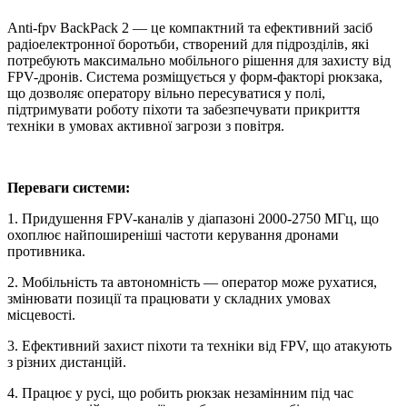
Anti-fpv BackPack 2 — це компактний та ефективний засіб
радіоелектронної боротьби, створений для підрозділів, які
потребують максимально мобільного рішення для захисту від
FPV-дронів. Система розміщується у форм-факторі рюкзака,
що дозволяє оператору вільно пересуватися у полі,
підтримувати роботу піхоти та забезпечувати прикриття
техніки в умовах активної загрози з повітря.
Переваги системи:
1. Придушення FPV-каналів у діапазоні 2000-2750 МГц, що
охоплює найпоширеніші частоти керування дронами
противника.
2. Мобільність та автономність — оператор може рухатися,
змінювати позиції та працювати у складних умовах
місцевості.
3. Ефективний захист піхоти та техніки від FPV, що атакують
з різних дистанцій.
4. Працює у русі, що робить рюкзак незамінним під час