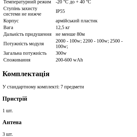
Температурний режим
-20 °C до + 40 °C
Ступінь захисту
IP55
системи не нижче
Корпус
армійський пластик
Вага
12,5 кг
Дальність придушення
не менше 80м
2000 - 100w; 2200 - 100w; 2500 -
Потужність модуля
100w;
Загальна потужність
300w
Споживання
200-600 wАh
Комплектація
У стандартному комплекті: 7 предмети
Пристрій
1 шт.
Антена
3 шт.