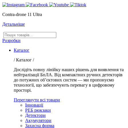
Contra-drone 11 Ultra
Детальніше
Пошук
товарів
Розробки
Каталог
/ Каталог /
Дослідіть повну лінійку наших рішень для виявлення та
нейтралізації БпЛА. Від компактних ручних детекторів
до потужних об’єктових систем — ми пропонуємо
технології, що забезпечують перевагу в цифровому
просторі.
Переглянути всі товари
Інновації
РЕБ рюкзаки
Детектори
Акумулятори
Захисна форма