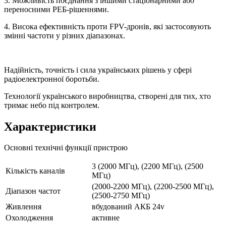
3. Можливість поєднання з іншими стаціонарними або
переносними РЕБ-рішеннями.
4. Висока ефективність проти FPV-дронів, які застосовують
змінні частоти у різних діапазонах.
Надійність, точність і сила українських рішень у сфері
радіоелектронної боротьби.
Технології українського виробництва, створені для тих, хто
тримає небо під контролем.
Характеристики
Основні технічні функції пристрою
3 (2000 МГц), (2200 МГц), (2500
Кількість каналів
МГц)
(2000-2200 МГц), (2200-2500 МГц),
Діапазон частот
(2500-2750 МГц)
Живлення
вбудований АКБ 24v
Охолодження
активне