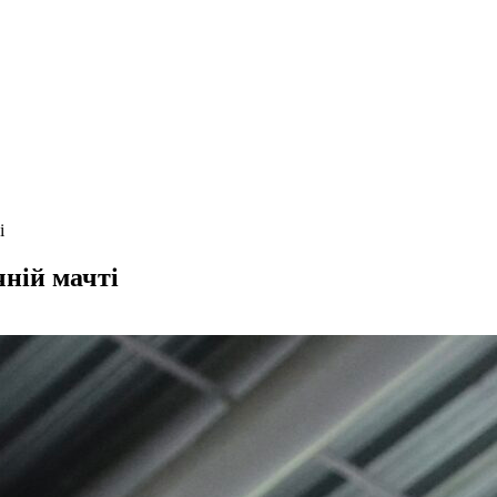
і
чній мачті