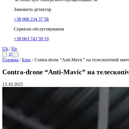
Замовити детектор
+38 068 234 37 58
Сервісне обслуговування
+38 063 743 59 19
Uk
/
En
0
Головна
/
Блог
/
Contra-drone “Anti-Mavic” на телескопічній мачт
Contra-drone “Anti-Mavic” на телескопі
13.10.2025